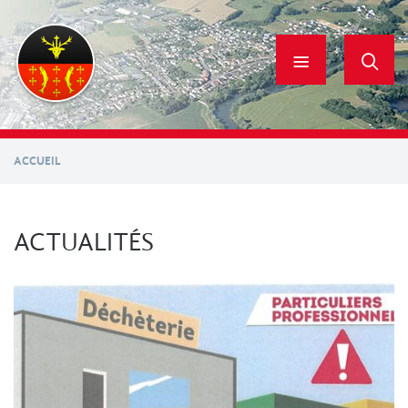
Aller
au
contenu
principal
ACCUEIL
ACTUALITÉS