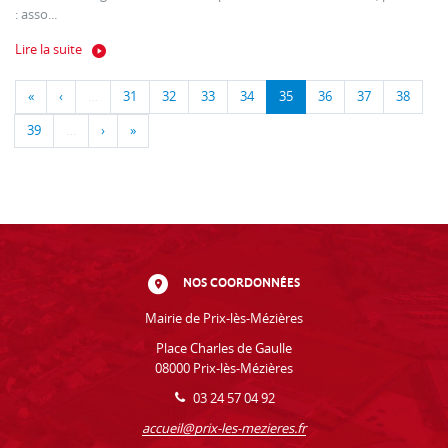
: asso...
Lire la suite
«
‹
…
31
32
33
34
35
36
37
38
39
…
›
»
NOS COORDONNÉES
Mairie de Prix-lès-Mézières
Place Charles de Gaulle
08000 Prix-lès-Mézières
03 24 57 04 92
accueil@prix-les-mezieres.fr