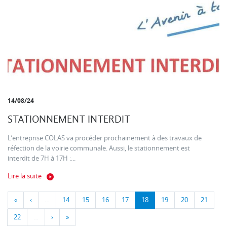
14/08/24
STATIONNEMENT INTERDIT
L’entreprise COLAS va procéder prochainement à des travaux de
réfection de la voirie communale. Aussi, le stationnement est
interdit de 7H à 17H :...
Lire la suite
«
‹
…
14
15
16
17
18
19
20
21
22
…
›
»