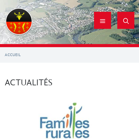
Aller
au
contenu
principal
ACCUEIL
ACTUALITÉS