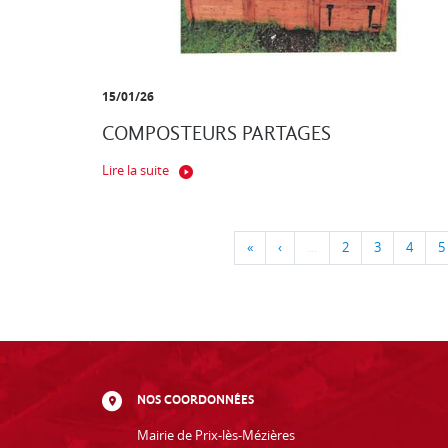
15/01/26
COMPOSTEURS PARTAGES
Lire la suite
«
‹
…
2
3
4
5
NOS COORDONNÉES
Mairie de Prix-lès-Mézières