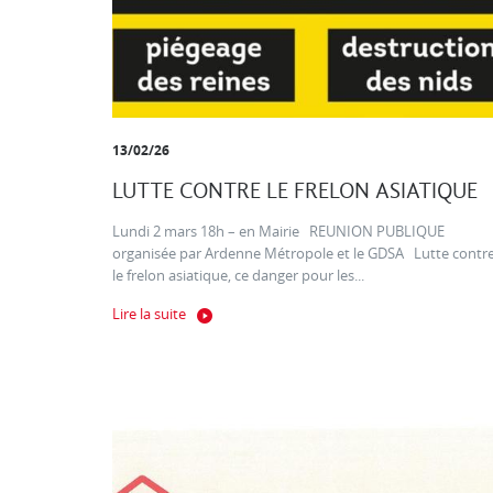
13/02/26
LUTTE CONTRE LE FRELON ASIATIQUE
Lundi 2 mars 18h – en Mairie REUNION PUBLIQUE
organisée par Ardenne Métropole et le GDSA Lutte contr
le frelon asiatique, ce danger pour les...
Lire la suite