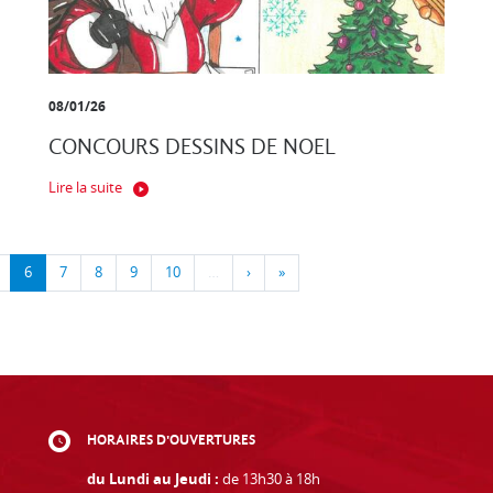
08/01/26
CONCOURS DESSINS DE NOEL
Lire la suite
6
7
8
9
10
…
›
»
HORAIRES D'OUVERTURES
du Lundi au Jeudi :
de 13h30 à 18h