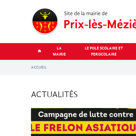
Aller
au
contenu
principal
LA
LE POLE SCOLAIRE ET
MAIRIE
PERISCOLAIRE
ACCUEIL
ACTUALITÉS