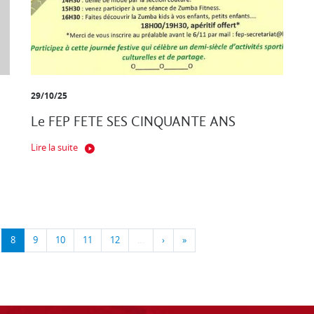
29/10/25
Le FEP FETE SES CINQUANTE ANS
Lire la suite
8
9
10
11
12
…
›
»