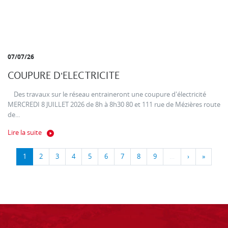
07/07/26
COUPURE D'ELECTRICITE
Des travaux sur le réseau entraineront une coupure d'électricité
MERCREDI 8 JUILLET 2026 de 8h à 8h30 80 et 111 rue de Mézières route
de...
Lire la suite
1
2
3
4
5
6
7
8
9
…
›
»