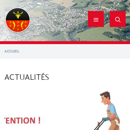
Aller
au
contenu
principal
ACCUEIL
ACTUALITÉS