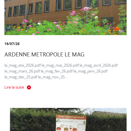
16/07/26
ARDENNE METROPOLE LE MAG
le_mag_ete_2026.pdf le_mag_mai_2026.pdf le_mag_avril_2026.pdf
le_mag_mars_26.pdf le_mag_fev_26.pdf le_mag_janv_26.pdf
le_mag_dec_25.pdf le_mag_nov_25...
Lire la suite