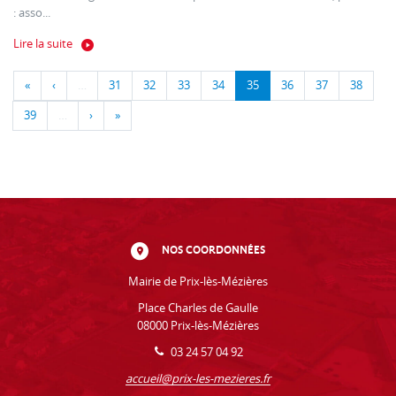
: asso...
Lire la suite
«
‹
…
31
32
33
34
35
36
37
38
39
…
›
»
NOS COORDONNÉES
Mairie de Prix-lès-Mézières
Place Charles de Gaulle
08000 Prix-lès-Mézières
03 24 57 04 92
accueil@prix-les-mezieres.fr