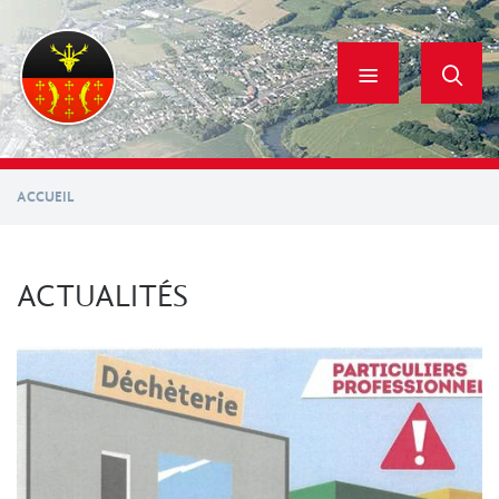
Aller
au
contenu
principal
ACCUEIL
ACTUALITÉS