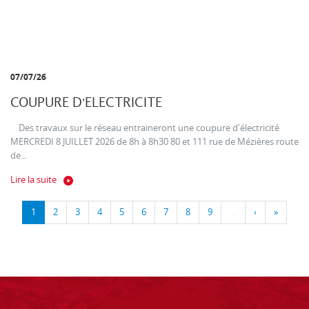
07/07/26
COUPURE D'ELECTRICITE
Des travaux sur le réseau entraineront une coupure d'électricité
MERCREDI 8 JUILLET 2026 de 8h à 8h30 80 et 111 rue de Mézières route
de...
Lire la suite
1
2
3
4
5
6
7
8
9
…
›
»