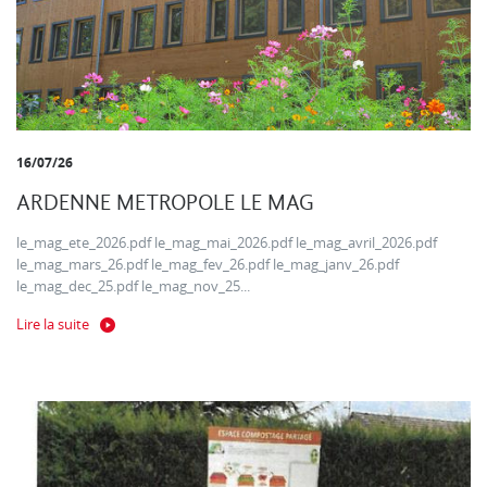
16/07/26
ARDENNE METROPOLE LE MAG
le_mag_ete_2026.pdf le_mag_mai_2026.pdf le_mag_avril_2026.pdf
le_mag_mars_26.pdf le_mag_fev_26.pdf le_mag_janv_26.pdf
le_mag_dec_25.pdf le_mag_nov_25...
Lire la suite