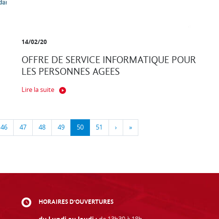
14/02/20
OFFRE DE SERVICE INFORMATIQUE POUR
LES PERSONNES AGEES
Lire la suite
46
47
48
49
50
51
›
»
HORAIRES D'OUVERTURES