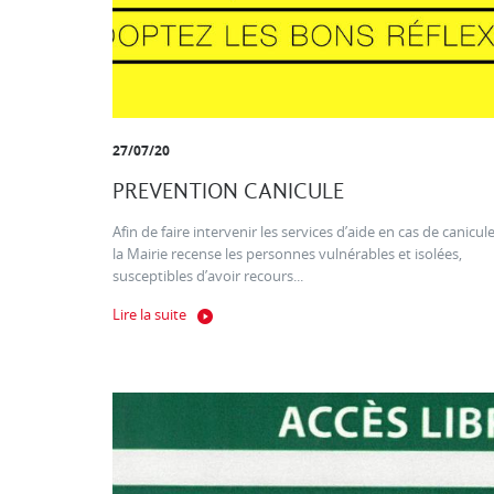
27/07/20
PREVENTION CANICULE
Afin de faire intervenir les services d’aide en cas de canicule
la Mairie recense les personnes vulnérables et isolées,
susceptibles d’avoir recours...
Lire la suite