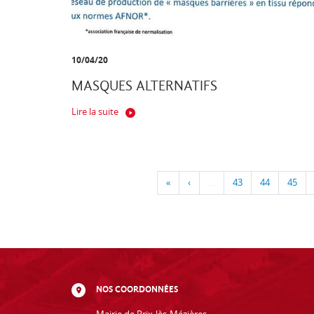
10/04/20
MASQUES ALTERNATIFS
Lire la suite
«
‹
…
43
44
45
NOS COORDONNÉES