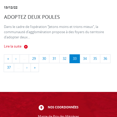
13/12/22
ADOPTEZ DEUX POULES
Dans le cadre de l’opération ‘‘Jetons moins et trions mieux’’, la
communauté d’agglomération propose à des foyers du territoire
d’adopter deux...
Lire la suite
«
‹
…
29
30
31
32
33
34
35
36
37
…
›
»
NOS COORDONNÉES
Mairie de Prix-lès-Mézières