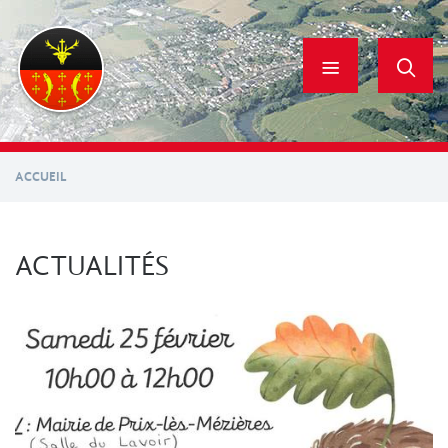
Aller
au
contenu
principal
ACCUEIL
ACTUALITÉS