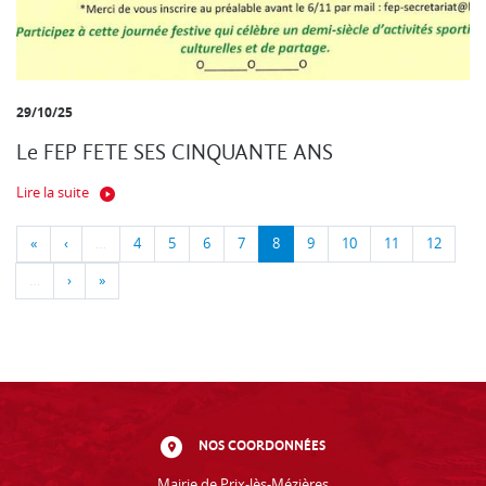
29/10/25
Le FEP FETE SES CINQUANTE ANS
Lire la suite
«
‹
…
4
5
6
7
8
9
10
11
12
…
›
»
NOS COORDONNÉES
Mairie de Prix-lès-Mézières