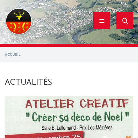
Aller
au
contenu
principal
ACCUEIL
ACTUALITÉS