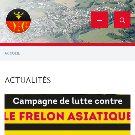
Aller
au
contenu
principal
ACCUEIL
ACTUALITÉS