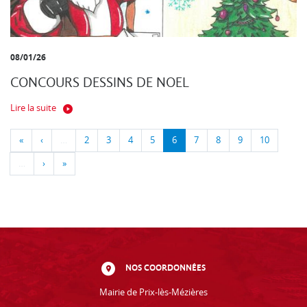
08/01/26
CONCOURS DESSINS DE NOEL
Lire la suite
«
‹
…
2
3
4
5
6
7
8
9
10
…
›
»
NOS COORDONNÉES
Mairie de Prix-lès-Mézières