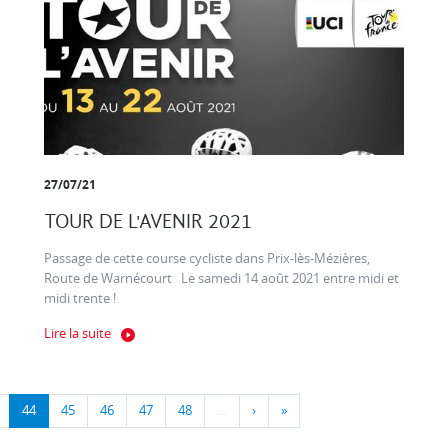
27/07/21
TOUR DE L'AVENIR 2021
Passage de cette course cycliste dans Prix-lès-Mézières,
Route de Warnécourt Le samedi 14 août 2021 entre midi et
midi trente !
Lire la suite
44
45
46
47
48
…
›
»