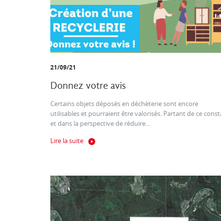
21/09/21
Donnez votre avis
Certains objets déposés en déchèterie sont encore
utilisables et pourraient être valorisés. Partant de ce const
et dans la perspective de réduire...
Lire la suite