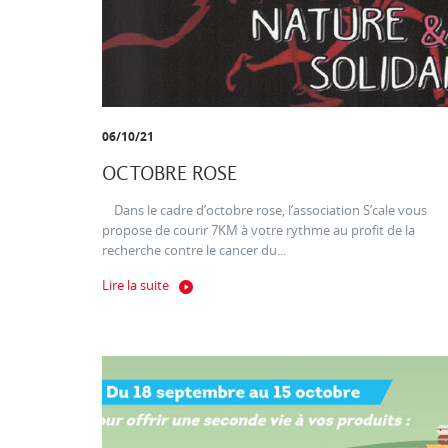
06/10/21
OCTOBRE ROSE
Dans le cadre d’octobre rose, l’association S’cale vous
propose de courir 7KM à votre rythme au profit de la
recherche contre le cancer du...
Lire la suite