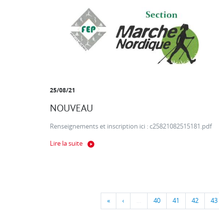
25/08/21
NOUVEAU
Renseignements et inscription ici : c25821082515181.pdf
Lire la suite
«
‹
…
40
41
42
43