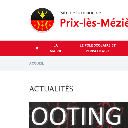
Aller
au
contenu
principal
LA
LE POLE SCOLAIRE ET
MAIRIE
PERISCOLAIRE
ACCUEIL
ACTUALITÉS