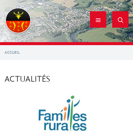
Aller
au
contenu
principal
ACCUEIL
ACTUALITÉS