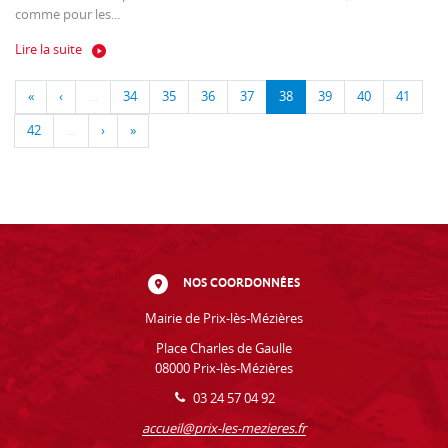
comme pour les...
Lire la suite
«
‹
…
34
35
36
37
38
39
40
41
42
…
›
»
NOS COORDONNÉES
Mairie de Prix-lès-Mézières
Place Charles de Gaulle
08000 Prix-lès-Mézières
03 24 57 04 92
accueil@prix-les-mezieres.fr