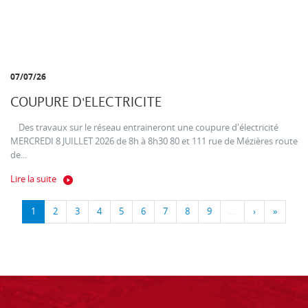
07/07/26
COUPURE D'ELECTRICITE
Des travaux sur le réseau entraineront une coupure d'électricité
MERCREDI 8 JUILLET 2026 de 8h à 8h30 80 et 111 rue de Mézières route
de...
Lire la suite
1
2
3
4
5
6
7
8
9
…
›
»