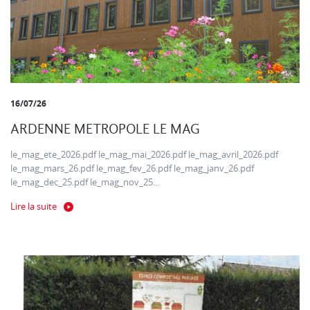
16/07/26
ARDENNE METROPOLE LE MAG
le_mag_ete_2026.pdf le_mag_mai_2026.pdf le_mag_avril_2026.pdf
le_mag_mars_26.pdf le_mag_fev_26.pdf le_mag_janv_26.pdf
le_mag_dec_25.pdf le_mag_nov_25...
Lire la suite