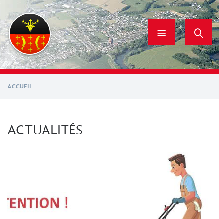
Aller
au
contenu
principal
ACCUEIL
ACTUALITÉS