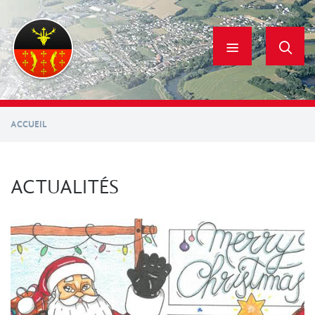
Aller
au
contenu
principal
ACCUEIL
ACTUALITÉS