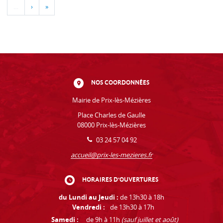
…
›
»
NOS COORDONNÉES
Mairie de Prix-lès-Mézières
Place Charles de Gaulle
08000 Prix-lès-Mézières
03 24 57 04 92
accueil@prix-les-mezieres.fr
HORAIRES D'OUVERTURES
du Lundi au Jeudi :
de 13h30 à 18h
Vendredi :
de 13h30 à 17h
Samedi :
de 9h à 11h
(sauf juillet et août)