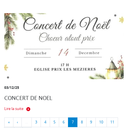
03/12/25
CONCERT DE NOEL
Lire la suite
«
‹
…
3
4
5
6
7
8
9
10
11