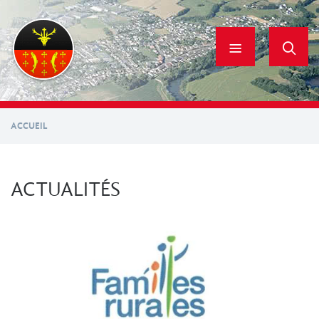
Aller
au
contenu
principal
ACCUEIL
ACTUALITÉS