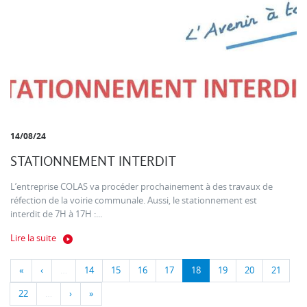
14/08/24
STATIONNEMENT INTERDIT
L’entreprise COLAS va procéder prochainement à des travaux de
réfection de la voirie communale. Aussi, le stationnement est
interdit de 7H à 17H :...
Lire la suite
«
‹
…
14
15
16
17
18
19
20
21
22
…
›
»