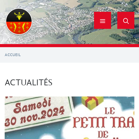
Aller
au
contenu
principal
ACCUEIL
ACTUALITÉS