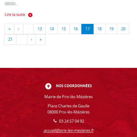
08000...
Lire la suite
«
‹
…
13
14
15
16
17
18
19
20
21
…
›
»
NOS COORDONNÉES
Mairie de Prix-lès-Mézières
Place Charles de Gaulle
08000 Prix-lès-Mézières
03 24 57 04 92
accueil@prix-les-mezieres.fr