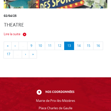
02/04/25
THEATRE
Lire la suite
«
‹
…
9
10
11
12
13
14
15
16
17
…
›
»
NOS COORDONNÉES
Mairie de Prix-lès-Mézières
Place Charles de Gaulle