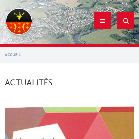
Aller
au
contenu
principal
ACCUEIL
ACTUALITÉS