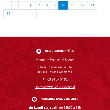
«
‹
…
6
7
8
9
10
11
12
13
14
…
›
»
NOS COORDONNÉES
Mairie de Prix-lès-Mézières
Place Charles de Gaulle
08000 Prix-lès-Mézières
03 24 57 04 92
accueil@prix-les-mezieres.fr
HORAIRES D'OUVERTURES
du Lundi au Jeudi :
de 13h30 à 18h