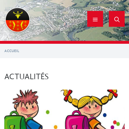
Aller
au
contenu
principal
ACCUEIL
ACTUALITÉS