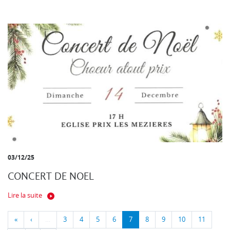
03/12/25
CONCERT DE NOEL
Lire la suite
«
‹
…
3
4
5
6
7
8
9
10
11