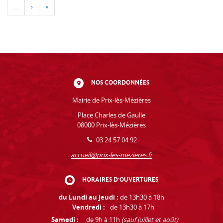
…
›
»
NOS COORDONNÉES
Mairie de Prix-lès-Mézières
Place Charles de Gaulle
08000 Prix-lès-Mézières
03 24 57 04 92
accueil@prix-les-mezieres.fr
HORAIRES D'OUVERTURES
du Lundi au Jeudi :
de 13h30 à 18h
Vendredi :
de 13h30 à 17h
Samedi :
de 9h à 11h
(sauf juillet et août)