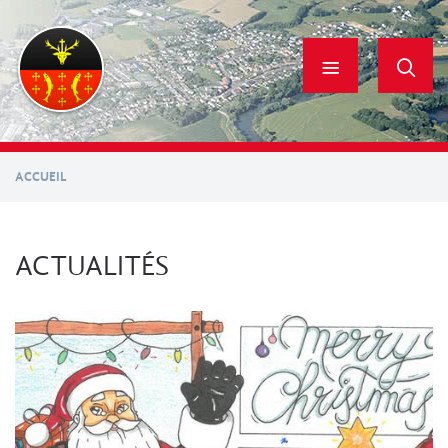
Aller
au
contenu
principal
ACCUEIL
ACTUALITÉS