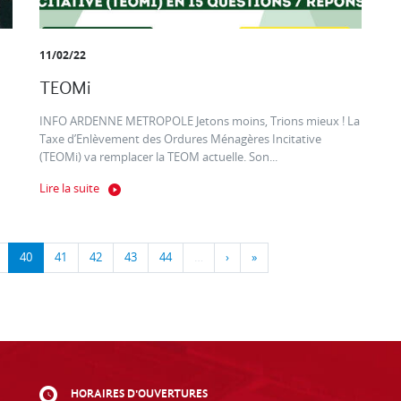
11/02/22
TEOMi
INFO ARDENNE METROPOLE Jetons moins, Trions mieux ! La
Taxe d’Enlèvement des Ordures Ménagères Incitative
(TEOMi) va remplacer la TEOM actuelle. Son...
Lire la suite
40
41
42
43
44
…
›
»
HORAIRES D'OUVERTURES