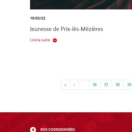
15/02/22
Jeunesse de Prix-lès-Mézières
Lire la suite
«
‹
…
36
37
38
39
NOS COORDONNÉES