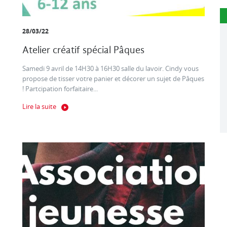
28/03/22
Atelier créatif spécial Pâques
Samedi 9 avril de 14H30 à 16H30 salle du lavoir. Cindy vous
propose de tisser votre panier et décorer un sujet de Pâques
! Partcipation forfaitaire...
Lire la suite