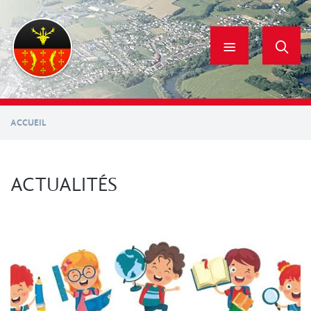
Aller
au
contenu
principal
ACCUEIL
ACTUALITÉS