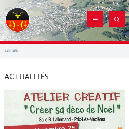
Aller
au
contenu
principal
ACCUEIL
ACTUALITÉS