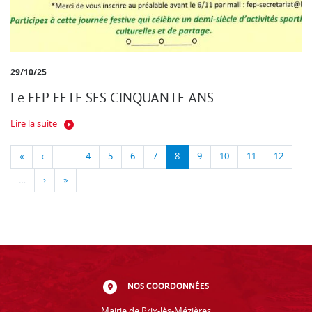
29/10/25
Le FEP FETE SES CINQUANTE ANS
Lire la suite
«
‹
…
4
5
6
7
8
9
10
11
12
…
›
»
NOS COORDONNÉES
Mairie de Prix-lès-Mézières