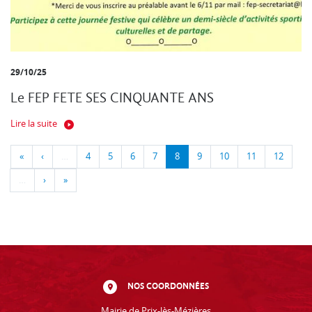
29/10/25
Le FEP FETE SES CINQUANTE ANS
Lire la suite
«
‹
…
4
5
6
7
8
9
10
11
12
…
›
»
NOS COORDONNÉES
Mairie de Prix-lès-Mézières