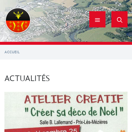
Aller
au
contenu
principal
ACCUEIL
ACTUALITÉS