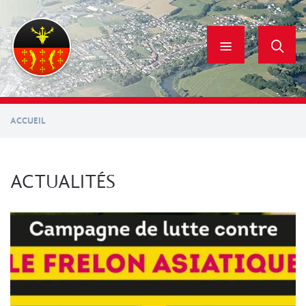
Aller
au
contenu
principal
ACCUEIL
ACTUALITÉS