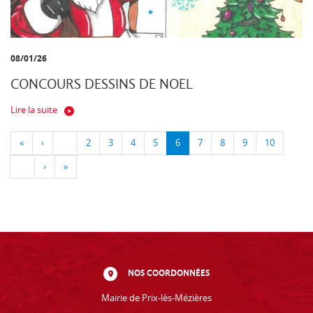
08/01/26
CONCOURS DESSINS DE NOEL
Lire la suite
«
‹
…
2
3
4
5
6
7
8
9
10
…
›
»
NOS COORDONNÉES
Mairie de Prix-lès-Mézières