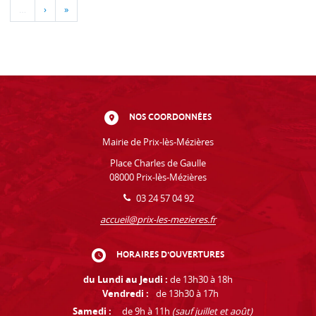
…
›
»
NOS COORDONNÉES
Mairie de Prix-lès-Mézières
Place Charles de Gaulle
08000 Prix-lès-Mézières
03 24 57 04 92
accueil@prix-les-mezieres.fr
HORAIRES D'OUVERTURES
du Lundi au Jeudi :
de 13h30 à 18h
Vendredi :
de 13h30 à 17h
Samedi :
de 9h à 11h
(sauf juillet et août)