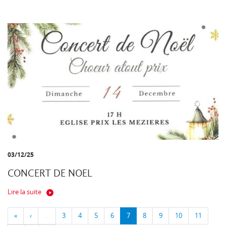
03/12/25
CONCERT DE NOEL
Lire la suite
«
‹
…
3
4
5
6
7
8
9
10
11