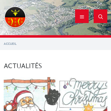
Aller
au
contenu
principal
ACCUEIL
ACTUALITÉS