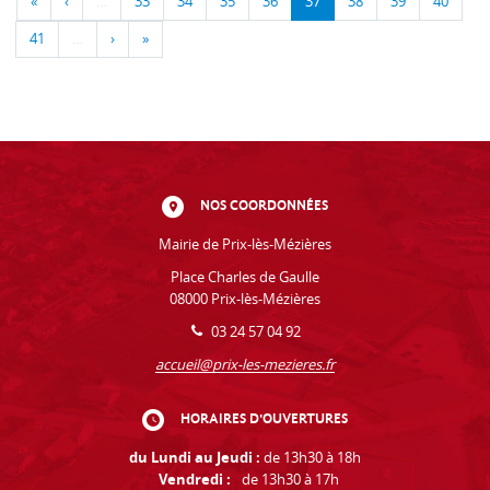
«
‹
…
33
34
35
36
37
38
39
40
41
…
›
»
NOS COORDONNÉES
Mairie de Prix-lès-Mézières
Place Charles de Gaulle
08000 Prix-lès-Mézières
03 24 57 04 92
accueil@prix-les-mezieres.fr
HORAIRES D'OUVERTURES
du Lundi au Jeudi :
de 13h30 à 18h
Vendredi :
de 13h30 à 17h