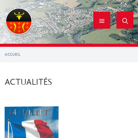
Aller
au
contenu
principal
ACCUEIL
ACTUALITÉS