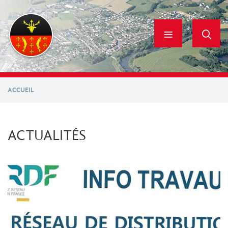
Aller
au
contenu
principal
ACCUEIL
ACTUALITÉS