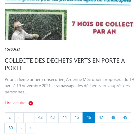
15/03/21
COLLECTE DES DECHETS VERTS EN PORTE A
PORTE
Pour la 6ème année consécutive, Ardenne Métropole proposera du 19
avril à 19 novembre 2021 le ramassage des déchets verts auprès des
personnes...
Lire la suite
«
‹
…
42
43
44
45
46
47
48
49
50
›
»