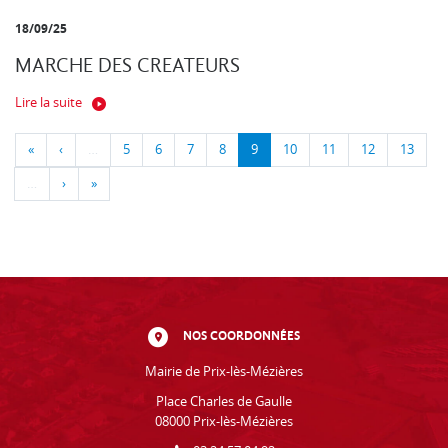
18/09/25
MARCHE DES CREATEURS
Lire la suite
«
‹
…
5
6
7
8
9
10
11
12
13
…
›
»
NOS COORDONNÉES
Mairie de Prix-lès-Mézières
Place Charles de Gaulle
08000 Prix-lès-Mézières