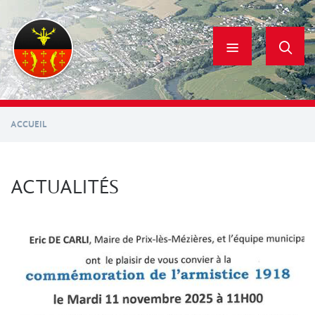
Aller
au
contenu
principal
ACCUEIL
ACTUALITÉS