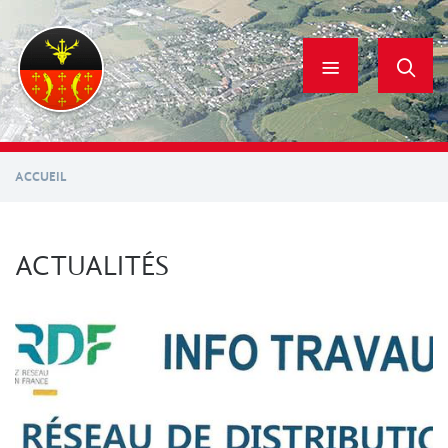
Aller
au
contenu
principal
ACCUEIL
ACTUALITÉS