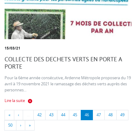
15/03/21
COLLECTE DES DECHETS VERTS EN PORTE A
PORTE
Pour la 6ème année consécutive, Ardenne Métropole proposera du 19
avril à 19 novembre 2021 le ramassage des déchets verts auprès des
personnes...
Lire la suite
«
‹
…
42
43
44
45
46
47
48
49
50
›
»