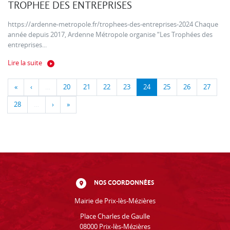
TROPHEE DES ENTREPRISES
https://ardenne-metropole.fr/trophees-des-entreprises-2024 Chaque
année depuis 2017, Ardenne Métropole organise “Les Trophées des
entreprises...
Lire la suite
«
‹
…
20
21
22
23
24
25
26
27
28
…
›
»
NOS COORDONNÉES
Mairie de Prix-lès-Mézières
Place Charles de Gaulle
08000 Prix-lès-Mézières