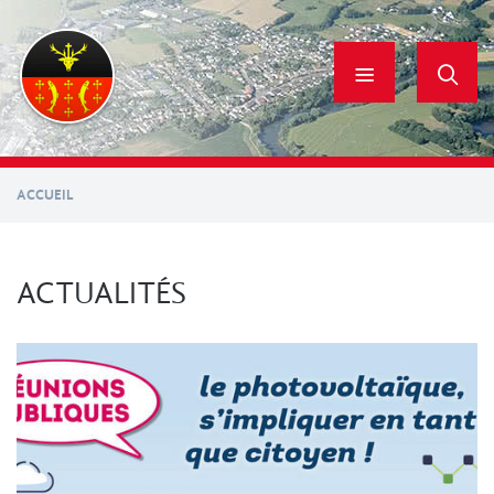
Aller
au
contenu
principal
ACCUEIL
ACTUALITÉS