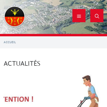
Aller
au
contenu
principal
ACCUEIL
ACTUALITÉS