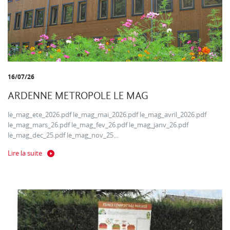
16/07/26
ARDENNE METROPOLE LE MAG
le_mag_ete_2026.pdf le_mag_mai_2026.pdf le_mag_avril_2026.pdf
le_mag_mars_26.pdf le_mag_fev_26.pdf le_mag_janv_26.pdf
le_mag_dec_25.pdf le_mag_nov_25...
Lire la suite