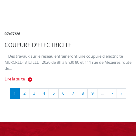
07/07/26
COUPURE D'ELECTRICITE
Des travaux sur le réseau entraineront une coupure d'électricité
MERCREDI 8 JUILLET 2026 de 8h à 8h30 80 et 111 rue de Mézières route
de...
Lire la suite
1
2
3
4
5
6
7
8
9
…
›
»