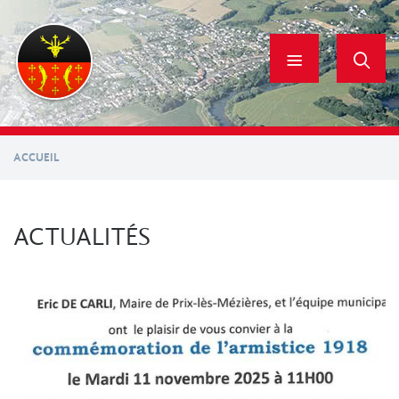
Aller
au
contenu
principal
ACCUEIL
ACTUALITÉS