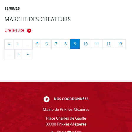
18/09/25
MARCHE DES CREATEURS
Lire la suite
«
‹
…
5
6
7
8
9
10
11
12
13
…
›
»
NOS COORDONNÉES
Mairie de Prix-lès-Mézières
Place Charles de Gaulle
08000 Prix-lès-Mézières