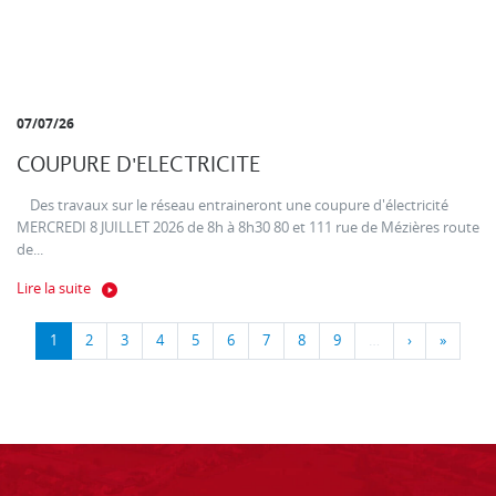
07/07/26
COUPURE D'ELECTRICITE
Des travaux sur le réseau entraineront une coupure d'électricité
MERCREDI 8 JUILLET 2026 de 8h à 8h30 80 et 111 rue de Mézières route
de...
Lire la suite
1
2
3
4
5
6
7
8
9
…
›
»