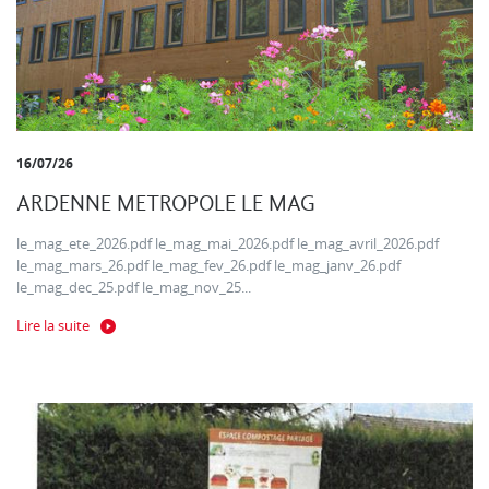
16/07/26
ARDENNE METROPOLE LE MAG
le_mag_ete_2026.pdf le_mag_mai_2026.pdf le_mag_avril_2026.pdf
le_mag_mars_26.pdf le_mag_fev_26.pdf le_mag_janv_26.pdf
le_mag_dec_25.pdf le_mag_nov_25...
Lire la suite