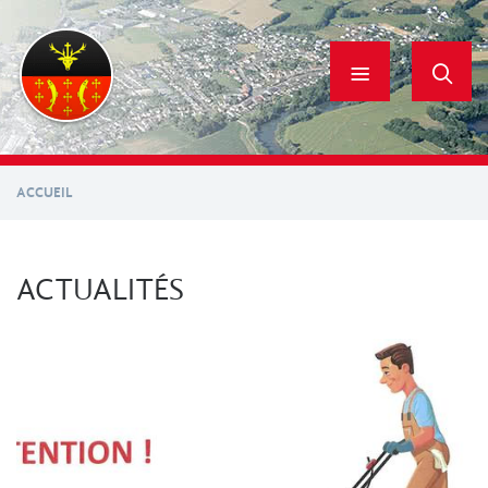
Aller
au
contenu
principal
ACCUEIL
ACTUALITÉS