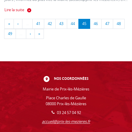
Lire la suite
«
‹
…
41
42
43
44
45
46
47
48
49
…
›
»
NOS COORDONNÉES
Mairie de Prix-lès-Mézières
Place Charles de Gaulle
08000 Prix-lès-Mézières
03 24 57 04 92
accueil@prix-les-mezieres.fr