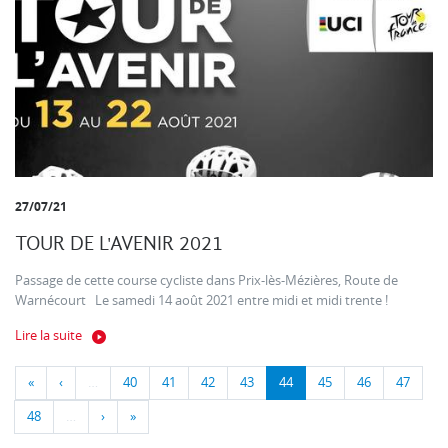
27/07/21
TOUR DE L'AVENIR 2021
Passage de cette course cycliste dans Prix-lès-Mézières, Route de
Warnécourt Le samedi 14 août 2021 entre midi et midi trente !
Lire la suite
«
‹
…
40
41
42
43
44
45
46
47
48
…
›
»