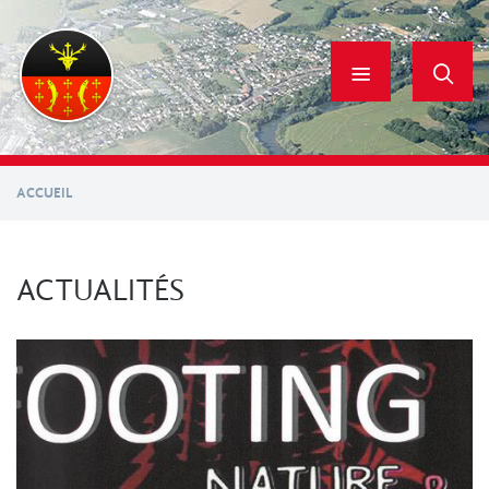
Aller
au
contenu
principal
ACCUEIL
ACTUALITÉS