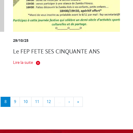
29/10/25
Le FEP FETE SES CINQUANTE ANS
Lire la suite
8
9
10
11
12
…
›
»