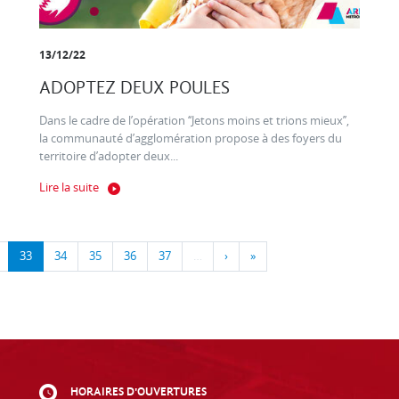
13/12/22
ADOPTEZ DEUX POULES
Dans le cadre de l’opération ‘‘Jetons moins et trions mieux’’,
la communauté d’agglomération propose à des foyers du
territoire d’adopter deux...
Lire la suite
33
34
35
36
37
…
›
»
HORAIRES D'OUVERTURES