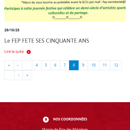
29/10/25
Le FEP FETE SES CINQUANTE ANS
Lire la suite
«
‹
…
4
5
6
7
8
9
10
11
12
…
›
»
NOS COORDONNÉES
Mairie de Prix-lès-Mézières