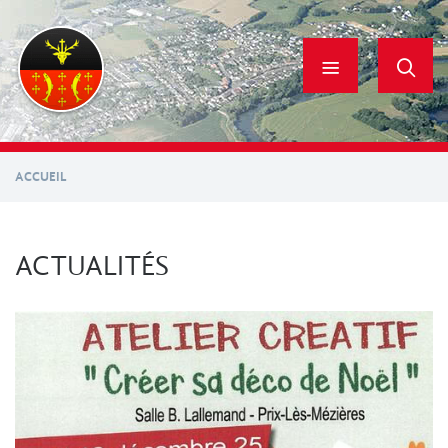
Aller
au
contenu
principal
ACCUEIL
ACTUALITÉS