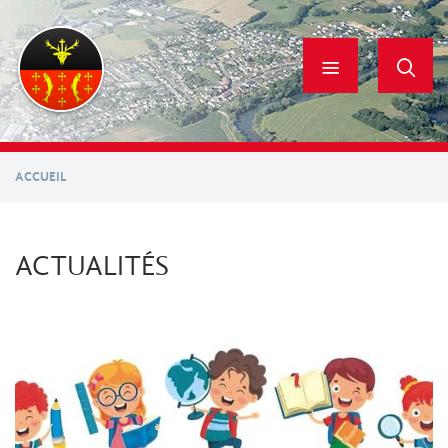
Aller
au
contenu
principal
ACCUEIL
ACTUALITÉS