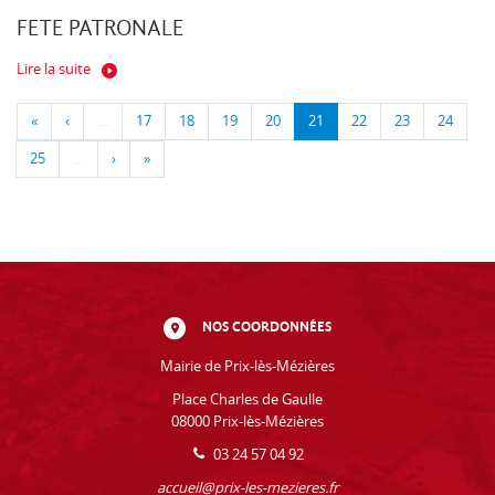
FETE PATRONALE
Lire la suite
«
‹
…
17
18
19
20
21
22
23
24
25
…
›
»
NOS COORDONNÉES
Mairie de Prix-lès-Mézières
Place Charles de Gaulle
08000 Prix-lès-Mézières
03 24 57 04 92
accueil@prix-les-mezieres.fr