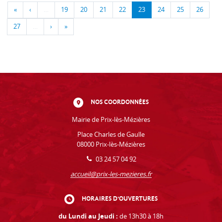
«
‹
…
19
20
21
22
23
24
25
26
27
…
›
»
NOS COORDONNÉES
Mairie de Prix-lès-Mézières
Place Charles de Gaulle
08000 Prix-lès-Mézières
03 24 57 04 92
accueil@prix-les-mezieres.fr
HORAIRES D'OUVERTURES
du Lundi au Jeudi :
de 13h30 à 18h