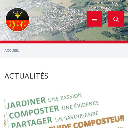
Aller
au
contenu
principal
ACCUEIL
ACTUALITÉS