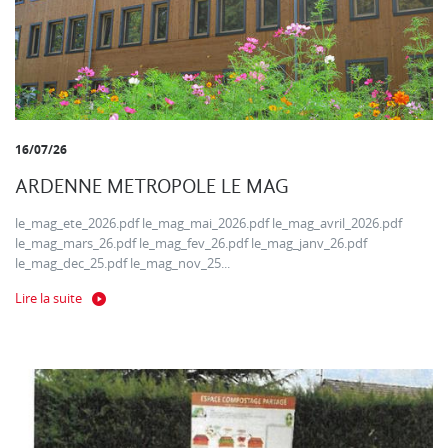
16/07/26
ARDENNE METROPOLE LE MAG
le_mag_ete_2026.pdf le_mag_mai_2026.pdf le_mag_avril_2026.pdf
le_mag_mars_26.pdf le_mag_fev_26.pdf le_mag_janv_26.pdf
le_mag_dec_25.pdf le_mag_nov_25...
Lire la suite