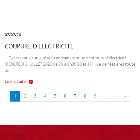
07/07/26
COUPURE D'ELECTRICITE
Des travaux sur le réseau entraineront une coupure d'électricité
MERCREDI 8 JUILLET 2026 de 8h à 8h30 80 et 111 rue de Mézières route
de...
Lire la suite
1
2
3
4
5
6
7
8
9
…
›
»