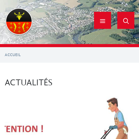
Aller
au
contenu
principal
ACCUEIL
ACTUALITÉS