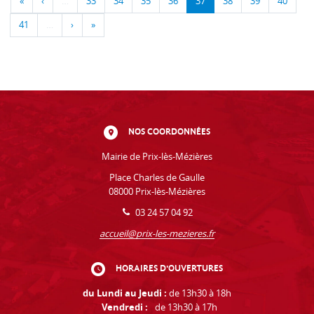
«
‹
…
33
34
35
36
37
38
39
40
41
…
›
»
NOS COORDONNÉES
Mairie de Prix-lès-Mézières
Place Charles de Gaulle
08000 Prix-lès-Mézières
03 24 57 04 92
accueil@prix-les-mezieres.fr
HORAIRES D'OUVERTURES
du Lundi au Jeudi :
de 13h30 à 18h
Vendredi :
de 13h30 à 17h