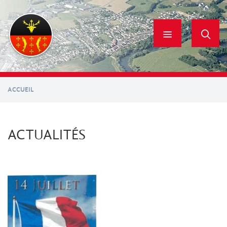
Aller
au
contenu
principal
ACCUEIL
ACTUALITÉS