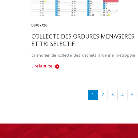
08/07/26
COLLECTE DES ORDURES MENAGERES
ET TRI SELECTIF
calendrier_de_collecte_des_dechets_ardenne_metropole
Lire la suite
1
2
3
4
5