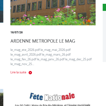
16/07/26
ARDENNE METROPOLE LE MAG
le_mag_ete_2026.pdf le_mag_mai_2026.pdf
le_mag_avril_2026.pdf le_mag_mars_26.pdf
le_mag_fev_26.pdf le_mag_janv_26.pdf le_mag_dec_25.pdf
le_mag_nov_25...
Lire la suite