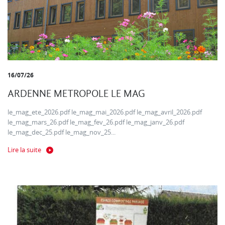
16/07/26
ARDENNE METROPOLE LE MAG
le_mag_ete_2026.pdf le_mag_mai_2026.pdf le_mag_avril_2026.pdf
le_mag_mars_26.pdf le_mag_fev_26.pdf le_mag_janv_26.pdf
le_mag_dec_25.pdf le_mag_nov_25...
Lire la suite