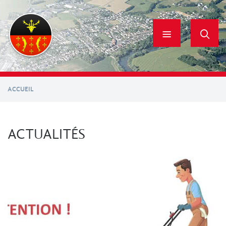
Aller
au
contenu
principal
ACCUEIL
ACTUALITÉS