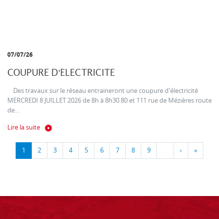
07/07/26
COUPURE D'ELECTRICITE
Des travaux sur le réseau entraineront une coupure d'électricité
MERCREDI 8 JUILLET 2026 de 8h à 8h30 80 et 111 rue de Mézières route
de...
Lire la suite
1
2
3
4
5
6
7
8
9
…
›
»