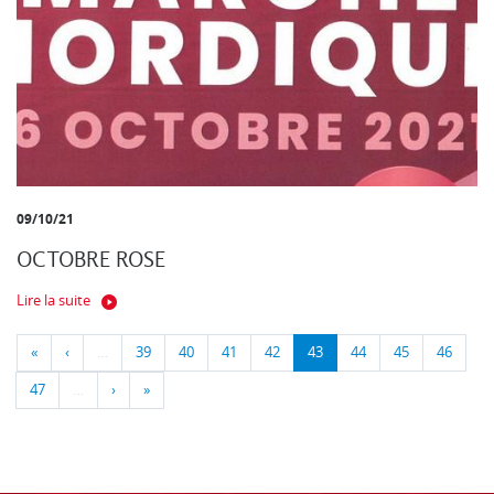
09/10/21
OCTOBRE ROSE
Lire la suite
«
‹
…
39
40
41
42
43
44
45
46
47
…
›
»