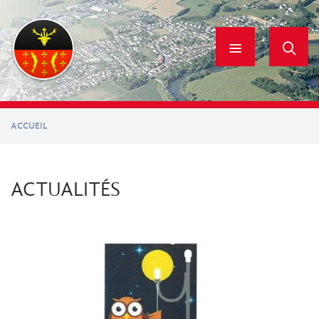
Aller
au
contenu
principal
ACCUEIL
ACTUALITÉS