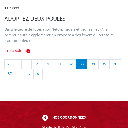
13/12/22
ADOPTEZ DEUX POULES
Dans le cadre de l’opération ‘‘Jetons moins et trions mieux’’, la
communauté d’agglomération propose à des foyers du territoire
d’adopter deux...
Lire la suite
«
‹
…
29
30
31
32
33
34
35
36
37
…
›
»
NOS COORDONNÉES
Mairie de Prix-lès-Mézières