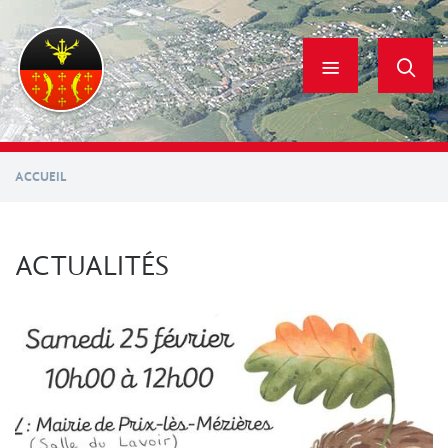
Aller
au
contenu
principal
ACCUEIL
ACTUALITÉS