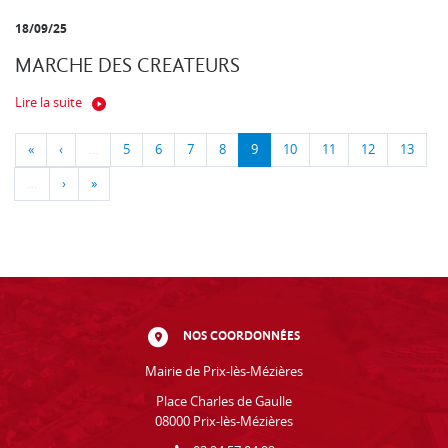
18/09/25
MARCHE DES CREATEURS
Lire la suite
«
‹
…
5
6
7
8
9
10
11
12
13
…
›
»
NOS COORDONNÉES
Mairie de Prix-lès-Mézières
Place Charles de Gaulle
08000 Prix-lès-Mézières