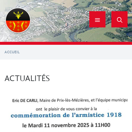
Aller
au
contenu
principal
ACCUEIL
ACTUALITÉS