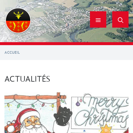
Aller
au
contenu
principal
ACCUEIL
ACTUALITÉS