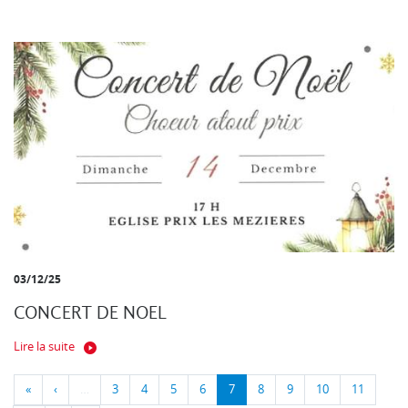
03/12/25
CONCERT DE NOEL
Lire la suite
«
‹
…
3
4
5
6
7
8
9
10
11