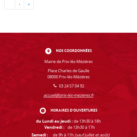
…
›
»
NOS COORDONNÉES
Mairie de Prix-lès-Mézières
Place Charles de Gaulle
08000 Prix-lès-Mézières
03 24 57 04 92
accueil@prix-les-mezieres.fr
HORAIRES D'OUVERTURES
du Lundi au Jeudi :
de 13h30 à 18h
Vendredi :
de 13h30 à 17h
Samedi :
de 9h à 11h
(sauf juillet et août)